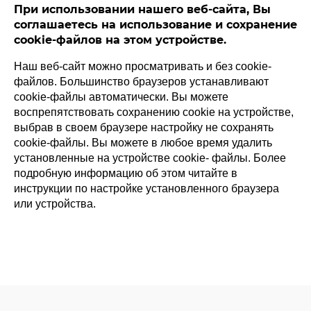
При использовании нашего веб-сайта, Вы
соглашаетесь на использование и сохранение
cookie-файлов на этом устройстве.
Наш веб-сайт можно просматривать и без cookie-
файлов. Большинство браузеров устанавливают
cookie-файлы автоматически. Вы можете
воспрепятствовать сохранению cookie на устройстве,
выбрав в своем браузере настройку не сохранять
cookie-файлы. Вы можете в любое время удалить
установленные на устройстве cookie- файлы. Более
подробную информацию об этом читайте в
ООО «СИМПЛИ ХЕЛС»
ОГРН 1247700237047
инструкции по настройке установленного браузера
ИНН 9702065573
или устройства.
Политика конфиденциальности
Положение об обработке персональных данных
Договор оферты
Использование и сохранение cookie-файлов