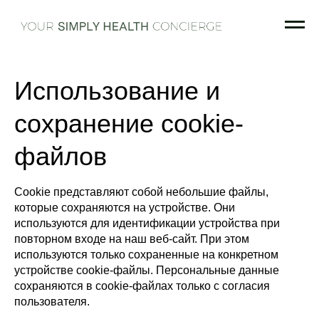
Использование и
сохранение cookie-
файлов
Cookie представляют собой небольшие файлы,
которые сохраняются на устройстве. Они
используются для идентификации устройства при
повторном входе на наш веб-сайт. При этом
Рационы
О нас
используются только сохраненные на конкретном
устройстве cookie-файлы. Персональные данные
Wellness-сер
Иммунные
info@simply
Блог
шоты
+7 (980)
сохраняются в cookie-файлах только с согласия
concierge.r
800-20-86
пользователя.